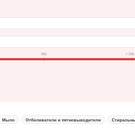
892
1 330
Мыло
Отбеливатели и пятновыводители
Стиральн