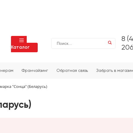
8 (
206
Каталог
тнерам
Франчайзинг
Обратная связь
Забрать в магази
марка "Сонца" (Беларусь)
ларусь)