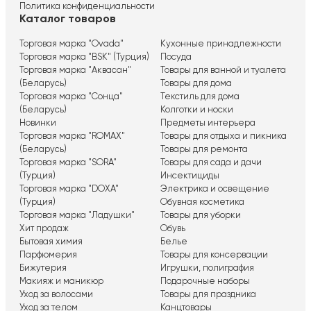
Политика конфиденциальности
Каталог товаров
Торговая марка "Ovada"
Кухонные принадлежности
Торговая марка "BSK" (Турция)
Посуда
Торговая марка "Аквасан"
Товары для ванной и туалета
(Беларусь)
Товары для дома
Торговая марка "Сонца"
Текстиль для дома
(Беларусь)
Колготки и носки
Новинки
Предметы интерьера
Торговая марка "ROMAX"
Товары для отдыха и пикника
(Беларусь)
Товары для ремонта
Торговая марка "SORA"
Товары для сада и дачи
(Турция)
Инсектициды
Торговая марка "DOXA"
Электрика и освещение
(Турция)
Обувная косметика
Торговая марка "Ладушки"
Товары для уборки
Хит продаж
Обувь
Бытовая химия
Белье
Парфюмерия
Товары для консервации
Бижутерия
Игрушки, полиграфия
Макияж и маникюр
Подарочные наборы
Уход за волосами
Товары для праздника
Уход за телом
Канцтовары