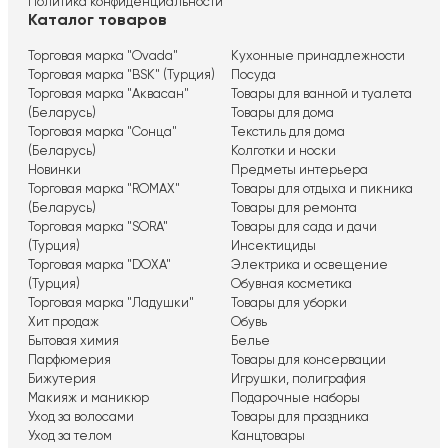
Политика конфиденциальности
Каталог товаров
Торговая марка "Ovada"
Кухонные принадлежности
Торговая марка "BSK" (Турция)
Посуда
Торговая марка "Аквасан"
Товары для ванной и туалета
(Беларусь)
Товары для дома
Торговая марка "Сонца"
Текстиль для дома
(Беларусь)
Колготки и носки
Новинки
Предметы интерьера
Торговая марка "ROMAX"
Товары для отдыха и пикника
(Беларусь)
Товары для ремонта
Торговая марка "SORA"
Товары для сада и дачи
(Турция)
Инсектициды
Торговая марка "DOXA"
Электрика и освещение
(Турция)
Обувная косметика
Торговая марка "Ладушки"
Товары для уборки
Хит продаж
Обувь
Бытовая химия
Белье
Парфюмерия
Товары для консервации
Бижутерия
Игрушки, полиграфия
Макияж и маникюр
Подарочные наборы
Уход за волосами
Товары для праздника
Уход за телом
Канцтовары