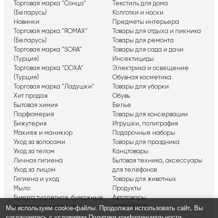
Торговая марка "Сонца"
Текстиль для дома
(Беларусь)
Колготки и носки
Новинки
Предметы интерьера
Торговая марка "ROMAX"
Товары для отдыха и пикника
(Беларусь)
Товары для ремонта
Торговая марка "SORA"
Товары для сада и дачи
(Турция)
Инсектициды
Торговая марка "DOXA"
Электрика и освещение
(Турция)
Обувная косметика
Торговая марка "Ладушки"
Товары для уборки
Хит продаж
Обувь
Бытовая химия
Белье
Парфюмерия
Товары для консервации
Бижутерия
Игрушки, полиграфия
Макияж и маникюр
Подарочные наборы
Уход за волосами
Товары для праздника
Уход за телом
Канцтовары
Личная гигиена
Бытовая техника, аксессуары
Уход за лицом
для телефонов
Гигиена и уход
Товары для животных
Мыло
Продукты
Бумага туалетная, бумажные
Автотовары
Мы используем сookie-файлы. Продолжая использовать сайт, Вы
полотенца и салфетки
НОВЫЙ ГОД
соглашаетесь с условиями
Политики конфиденциальности