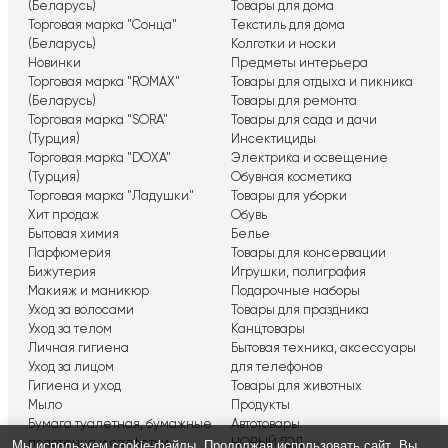
(Беларусь)
Товары для дома
Торговая марка "Сонца"
Текстиль для дома
(Беларусь)
Колготки и носки
Новинки
Предметы интерьера
Торговая марка "ROMAX"
Товары для отдыха и пикника
(Беларусь)
Товары для ремонта
Торговая марка "SORA"
Товары для сада и дачи
(Турция)
Инсектициды
Торговая марка "DOXA"
Электрика и освещение
(Турция)
Обувная косметика
Торговая марка "Ладушки"
Товары для уборки
Хит продаж
Обувь
Бытовая химия
Белье
Парфюмерия
Товары для консервации
Бижутерия
Игрушки, полиграфия
Макияж и маникюр
Подарочные наборы
Уход за волосами
Товары для праздника
Уход за телом
Канцтовары
Личная гигиена
Бытовая техника, аксессуары
Уход за лицом
для телефонов
Гигиена и уход
Товары для животных
Мыло
Продукты
Бумага туалетная, бумажные
Автотовары
Мы используем сookie-файлы. Продолжая использовать сайт, Вы
полотенца и салфетки
НОВЫЙ ГОД