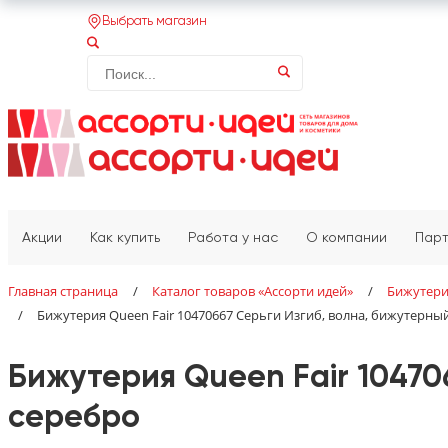
Выбрать магазин
Акции
Как купить
Работа у нас
О компании
Пар
Главная страница
/
Каталог товаров «‎Ассорти идей»‎
/
Бижутер
/
Бижутерия Queen Fair 10470667 Серьги Изгиб, волна, бижутерный
Бижутерия Queen Fair 10470
серебро