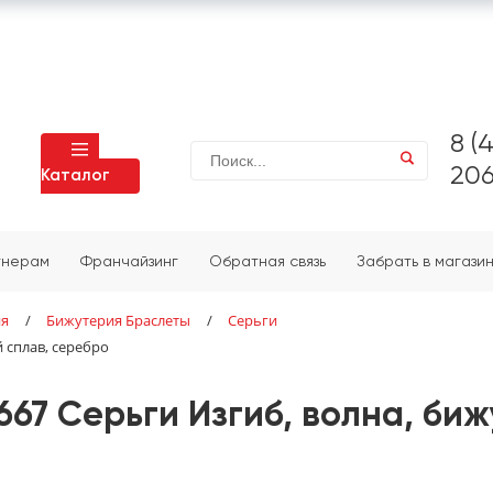
8 (
206
Каталог
тнерам
Франчайзинг
Обратная связь
Забрать в магази
ия
/
Бижутерия Браслеты
/
Серьги
 сплав, серебро
667 Серьги Изгиб, волна, би