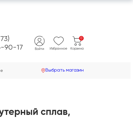
473)
0
-90-17
Избранное
Корзина
Войти
Выбрать магазин
не
жутерный сплав,