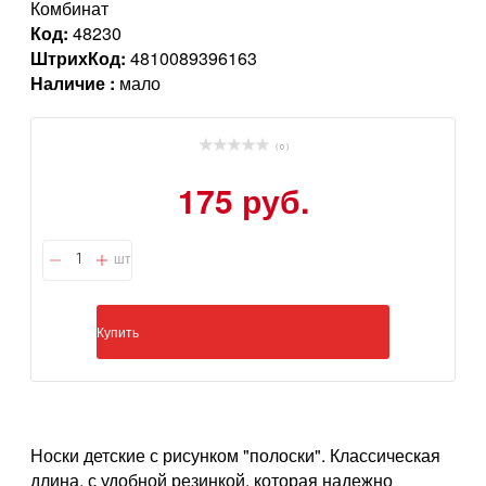
Комбинат
Код:
48230
ШтрихКод:
4810089396163
Наличие :
мало
( 0 )
175 руб.
шт
Купить
Носки детские с рисунком "полоски". Классическая
длина, с удобной резинкой, которая надежно