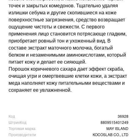
точек и закрытых комедонов. Тщательно удаляя
излишки себума и другие скопившиеся на коже
поверхностные загрязнения, средство возвращает
ощущение чистоты и свежести. С первого
применения лицо становится потрясающе гладким,
приобретает ровный тон и ухоженный вид. В
составе экстракт маточного молочка, богатый
белком и незаменимыми аминокислотами, который
питает кожу и делает ее сияющей.
Порошок коричневого сахара дает эффект скраба,
очищая угри и омертвевшие клетки кожи, а экстракт
меда наполняет кожу питательными веществами и
сохраняет ее увлажненной.
Код
36928
ШтрихКод
8809515401249
Торговая марка
MAY ISLAND
Производители
KOCOSLAB CO., LTD