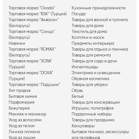
Торговая марка "Ovada"
Кухонные принадлежности
Торговая марка "BSK" (Турция)
Посуда
Торговая марка "Аквасан"
Товары для ванной и туалета
(Беларусь)
Товары для дома
Торговая марка "Сонца"
Текстиль для дома
(Беларусь)
Колготки и носки
Новинки
Предметы интерьера
Торговая марка "ROMAX"
Товары для отдыха и пикника
(Беларусь)
Товары для ремонта
Торговая марка "SORA"
Товары для сада и дачи
(Турция)
Инсектициды
Торговая марка "DOXA"
Электрика и освещение
(Турция)
Обувная косметика
Торговая марка "Ладушки"
Товары для уборки
Хит продаж
Обувь
Бытовая химия
Белье
Парфюмерия
Товары для консервации
Бижутерия
Игрушки, полиграфия
Макияж и маникюр
Подарочные наборы
Уход за волосами
Товары для праздника
Уход за телом
Канцтовары
Личная гигиена
Бытовая техника, аксессуары
Уход за лицом
для телефонов