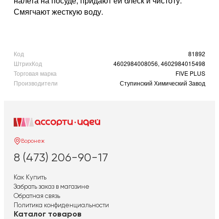
налета на посуде, придают ей блеск и чистоту.
Смягчают жесткую воду.
Код
81892
ШтрихКод
4602984008056, 4602984015498
Торговая марка
FIVE PLUS
Производители
Ступинский Химический Завод
Воронеж
8 (473) 206-90-17
Как Купить
Забрать заказ в магазине
Обратная связь
Политика конфиденциальности
Каталог товаров