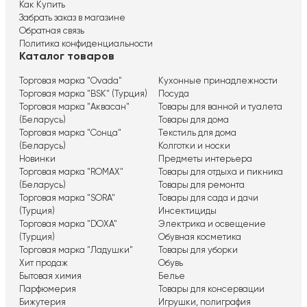
Как Купить
Забрать заказ в магазине
Обратная связь
Политика конфиденциальности
Каталог товаров
Торговая марка "Ovada"
Кухонные принадлежности
Торговая марка "BSK" (Турция)
Посуда
Торговая марка "Аквасан"
Товары для ванной и туалета
(Беларусь)
Товары для дома
Торговая марка "Сонца"
Текстиль для дома
(Беларусь)
Колготки и носки
Новинки
Предметы интерьера
Торговая марка "ROMAX"
Товары для отдыха и пикника
(Беларусь)
Товары для ремонта
Торговая марка "SORA"
Товары для сада и дачи
(Турция)
Инсектициды
Торговая марка "DOXA"
Электрика и освещение
(Турция)
Обувная косметика
Торговая марка "Ладушки"
Товары для уборки
Хит продаж
Обувь
Бытовая химия
Белье
Парфюмерия
Товары для консервации
Бижутерия
Игрушки, полиграфия