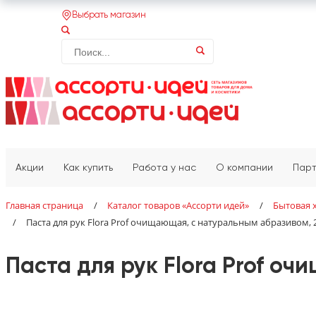
Выбрать магазин
Акции
Как купить
Работа у нас
О компании
Пар
Главная страница
/
Каталог товаров «‎Ассорти идей»‎
/
Бытовая 
/
Паста для рук Flora Prof очищающая, с натуральным абразивом, 
Паста для рук Flora Prof о