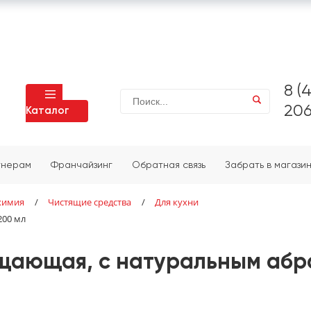
8 (
206
Каталог
тнерам
Франчайзинг
Обратная связь
Забрать в магази
химия
/
Чистящие средства
/
Для кухни
200 мл
чищающая, с натуральным абр