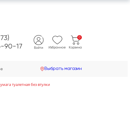
473)
0
-90-17
Избранное
Корзина
Войти
Выбрать магазин
не
умага туалетная без втулки