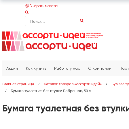
Выбрать магазин
Акции
Как купить
Работа у нас
О компании
Пар
Главная страница
/
Каталог товаров «‎Ассорти идей»‎
/
Бумага т
/
Бумага туалетная без втулки Бобрешов, 50 м
Бумага туалетная без втулк