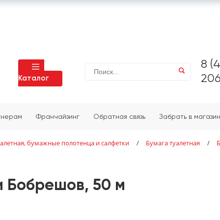
8 (
206
Каталог
тнерам
Франчайзинг
Обратная связь
Забрать в магази
уалетная, бумажные полотенца и салфетки
/
Бумага туалетная
/
Б
и Бобрешов, 50 м