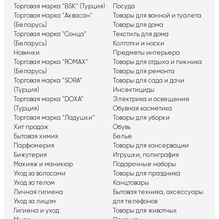
Торговая марка "BSK" (Турция)
Посуда
Торговая марка "Аквасан"
Товары для ванной и туалета
(Беларусь)
Товары для дома
Торговая марка "Сонца"
Текстиль для дома
(Беларусь)
Колготки и носки
Новинки
Предметы интерьера
Торговая марка "ROMAX"
Товары для отдыха и пикника
(Беларусь)
Товары для ремонта
Торговая марка "SORA"
Товары для сада и дачи
(Турция)
Инсектициды
Торговая марка "DOXA"
Электрика и освещение
(Турция)
Обувная косметика
Торговая марка "Ладушки"
Товары для уборки
Хит продаж
Обувь
Бытовая химия
Белье
Парфюмерия
Товары для консервации
Бижутерия
Игрушки, полиграфия
Макияж и маникюр
Подарочные наборы
Уход за волосами
Товары для праздника
Уход за телом
Канцтовары
Личная гигиена
Бытовая техника, аксессуары
Уход за лицом
для телефонов
Гигиена и уход
Товары для животных