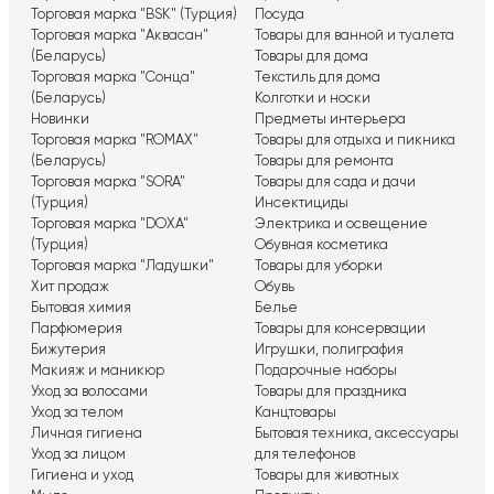
Торговая марка "BSK" (Турция)
Посуда
Торговая марка "Аквасан"
Товары для ванной и туалета
(Беларусь)
Товары для дома
Торговая марка "Сонца"
Текстиль для дома
(Беларусь)
Колготки и носки
Новинки
Предметы интерьера
Торговая марка "ROMAX"
Товары для отдыха и пикника
(Беларусь)
Товары для ремонта
Торговая марка "SORA"
Товары для сада и дачи
(Турция)
Инсектициды
Торговая марка "DOXA"
Электрика и освещение
(Турция)
Обувная косметика
Торговая марка "Ладушки"
Товары для уборки
Хит продаж
Обувь
Бытовая химия
Белье
Парфюмерия
Товары для консервации
Бижутерия
Игрушки, полиграфия
Макияж и маникюр
Подарочные наборы
Уход за волосами
Товары для праздника
Уход за телом
Канцтовары
Личная гигиена
Бытовая техника, аксессуары
Уход за лицом
для телефонов
Гигиена и уход
Товары для животных