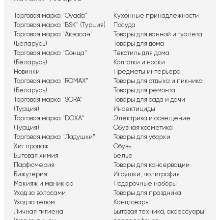
Торговая марка "Ovada"
Кухонные принадлежности
Торговая марка "BSK" (Турция)
Посуда
Торговая марка "Аквасан"
Товары для ванной и туалета
(Беларусь)
Товары для дома
Торговая марка "Сонца"
Текстиль для дома
(Беларусь)
Колготки и носки
Новинки
Предметы интерьера
Торговая марка "ROMAX"
Товары для отдыха и пикника
(Беларусь)
Товары для ремонта
Торговая марка "SORA"
Товары для сада и дачи
(Турция)
Инсектициды
Торговая марка "DOXA"
Электрика и освещение
(Турция)
Обувная косметика
Торговая марка "Ладушки"
Товары для уборки
Хит продаж
Обувь
Бытовая химия
Белье
Парфюмерия
Товары для консервации
Бижутерия
Игрушки, полиграфия
Макияж и маникюр
Подарочные наборы
Уход за волосами
Товары для праздника
Уход за телом
Канцтовары
Личная гигиена
Бытовая техника, аксессуары