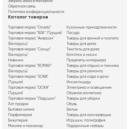
Забрать заказ в магазине
Обратная связь
Политика конфиденциальности
Каталог товаров
Торговая марка "Ovada"
Кухонные принадлежности
Торговая марка "BSK" (Турция)
Посуда
Торговая марка "Аквасан"
Товары для ванной и туалета
(Беларусь)
Товары для дома
Торговая марка "Сонца"
Текстиль для дома
(Беларусь)
Колготки и носки
Новинки
Предметы интерьера
Торговая марка "ROMAX"
Товары для отдыха и пикника
(Беларусь)
Товары для ремонта
Торговая марка "SORA"
Товары для сада и дачи
(Турция)
Инсектициды
Торговая марка "DOXA"
Электрика и освещение
(Турция)
Обувная косметика
Торговая марка "Ладушки"
Товары для уборки
Хит продаж
Обувь
Бытовая химия
Белье
Парфюмерия
Товары для консервации
Бижутерия
Игрушки, полиграфия
Макияж и маникюр
Подарочные наборы