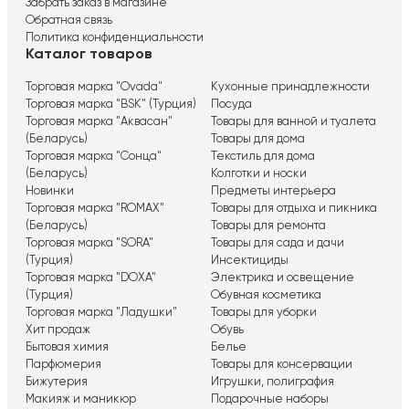
Забрать заказ в магазине
Обратная связь
Политика конфиденциальности
Каталог товаров
Торговая марка "Ovada"
Кухонные принадлежности
Торговая марка "BSK" (Турция)
Посуда
Торговая марка "Аквасан"
Товары для ванной и туалета
(Беларусь)
Товары для дома
Торговая марка "Сонца"
Текстиль для дома
(Беларусь)
Колготки и носки
Новинки
Предметы интерьера
Торговая марка "ROMAX"
Товары для отдыха и пикника
(Беларусь)
Товары для ремонта
Торговая марка "SORA"
Товары для сада и дачи
(Турция)
Инсектициды
Торговая марка "DOXA"
Электрика и освещение
(Турция)
Обувная косметика
Торговая марка "Ладушки"
Товары для уборки
Хит продаж
Обувь
Бытовая химия
Белье
Парфюмерия
Товары для консервации
Бижутерия
Игрушки, полиграфия
Макияж и маникюр
Подарочные наборы