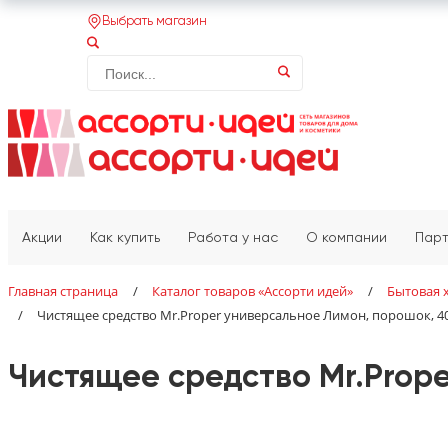
Выбрать магазин
Акции
Как купить
Работа у нас
О компании
Пар
Главная страница
/
Каталог товаров «‎Ассорти идей»‎
/
Бытовая 
/
Чистящее средство Mr.Proper универсальное Лимон, порошок, 40
Чистящее средство Mr.Prope