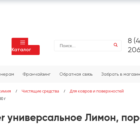
8 (
206
Каталог
тнерам
Франчайзинг
Обратная связь
Забрать в магази
химия
/
Чистящие средства
/
Для ковров и поверхностей
0 г
r универсальное Лимон, пор