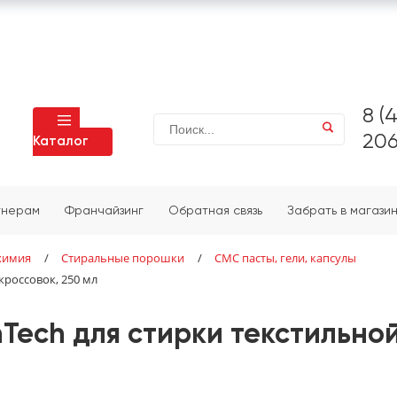
8 (
206
Каталог
тнерам
Франчайзинг
Обратная связь
Забрать в магази
химия
/
Стиральные порошки
/
СМС пасты, гели, капсулы
 кроссовок, 250 мл
nTech для стирки текстильной