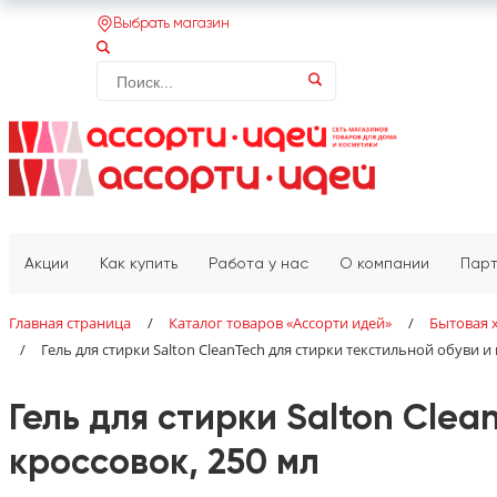
Выбрать магазин
Акции
Как купить
Работа у нас
О компании
Пар
Главная страница
/
Каталог товаров «‎Ассорти идей»‎
/
Бытовая 
/
Гель для стирки Salton CleanTech для стирки текстильной обуви и
Гель для стирки Salton Clea
кроссовок, 250 мл