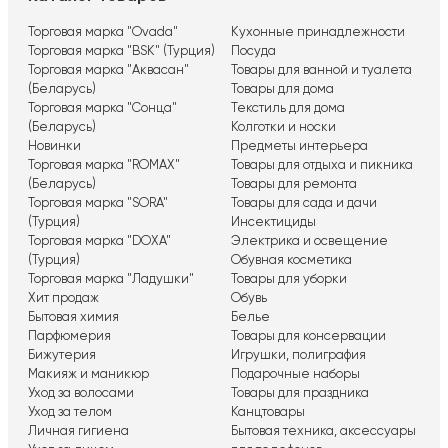
Торговая марка "Ovada"
Кухонные принадлежности
Торговая марка "BSK" (Турция)
Посуда
Торговая марка "Аквасан"
Товары для ванной и туалета
(Беларусь)
Товары для дома
Торговая марка "Сонца"
Текстиль для дома
(Беларусь)
Колготки и носки
Новинки
Предметы интерьера
Торговая марка "ROMAX"
Товары для отдыха и пикника
(Беларусь)
Товары для ремонта
Торговая марка "SORA"
Товары для сада и дачи
(Турция)
Инсектициды
Торговая марка "DOXA"
Электрика и освещение
(Турция)
Обувная косметика
Торговая марка "Ладушки"
Товары для уборки
Хит продаж
Обувь
Бытовая химия
Белье
Парфюмерия
Товары для консервации
Бижутерия
Игрушки, полиграфия
Макияж и маникюр
Подарочные наборы
Уход за волосами
Товары для праздника
Уход за телом
Канцтовары
Личная гигиена
Бытовая техника, аксессуары