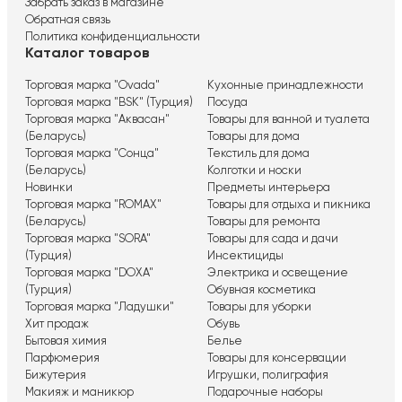
Забрать заказ в магазине
Обратная связь
Политика конфиденциальности
Каталог товаров
Торговая марка "Ovada"
Кухонные принадлежности
Торговая марка "BSK" (Турция)
Посуда
Торговая марка "Аквасан"
Товары для ванной и туалета
(Беларусь)
Товары для дома
Торговая марка "Сонца"
Текстиль для дома
(Беларусь)
Колготки и носки
Новинки
Предметы интерьера
Торговая марка "ROMAX"
Товары для отдыха и пикника
(Беларусь)
Товары для ремонта
Торговая марка "SORA"
Товары для сада и дачи
(Турция)
Инсектициды
Торговая марка "DOXA"
Электрика и освещение
(Турция)
Обувная косметика
Торговая марка "Ладушки"
Товары для уборки
Хит продаж
Обувь
Бытовая химия
Белье
Парфюмерия
Товары для консервации
Бижутерия
Игрушки, полиграфия
Макияж и маникюр
Подарочные наборы