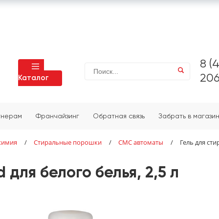
8 (
206
Каталог
тнерам
Франчайзинг
Обратная связь
Забрать в магази
химия
/
Стиральные порошки
/
СМС автоматы
/
Гель для стир
d для белого белья, 2,5 л