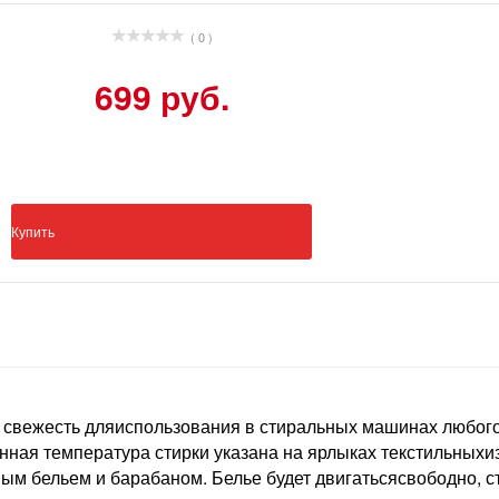
( 0 )
699 руб.
Купить
я свежесть дляиспользования в стиральных машинах любог
ная температура стирки указана на ярлыках текстильныхи
ым бельем и барабаном. Белье будет двигатьсясвободно, с