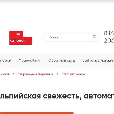
8 (
206
Каталог
тнерам
Франчайзинг
Обратная связь
Забрать в магази
химия
/
Стиральные порошки
/
СМС автоматы
ьпийская свежесть, автомат,