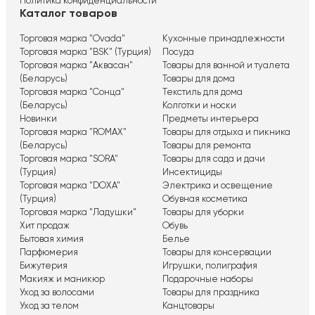
Политика конфиденциальности
Каталог товаров
Торговая марка "Ovada"
Кухонные принадлежности
Торговая марка "BSK" (Турция)
Посуда
Торговая марка "Аквасан"
Товары для ванной и туалета
(Беларусь)
Товары для дома
Торговая марка "Сонца"
Текстиль для дома
(Беларусь)
Колготки и носки
Новинки
Предметы интерьера
Торговая марка "ROMAX"
Товары для отдыха и пикника
(Беларусь)
Товары для ремонта
Торговая марка "SORA"
Товары для сада и дачи
(Турция)
Инсектициды
Торговая марка "DOXA"
Электрика и освещение
(Турция)
Обувная косметика
Торговая марка "Ладушки"
Товары для уборки
Хит продаж
Обувь
Бытовая химия
Белье
Парфюмерия
Товары для консервации
Бижутерия
Игрушки, полиграфия
Макияж и маникюр
Подарочные наборы
Уход за волосами
Товары для праздника
Уход за телом
Канцтовары