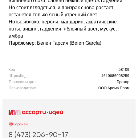
вишневого сока, словно нежный цветок гардении.
Но стоит вглядеться, и призрак снова растает,
останется только ясный утренний свет…
Ноты: яблоко, нероли, мандарин, акватические
ноты, вишня, гардения, яблочный цвет, мускус,
амбра
Парфюмер: Белен Гарсия (Belen Garcia)
Код
58109
ШтрихКод
4610086908259
Торговая марка
Брокар
Производители
ООО Арома Пром
Воронеж
8 (473) 206-90-17