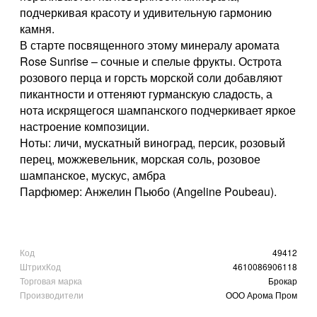
подчеркивая красоту и удивительную гармонию
камня.
В старте посвященного этому минералу аромата
Rose Sunrise – сочные и спелые фрукты. Острота
розового перца и горсть морской соли добавляют
пикантности и оттеняют гурманскую сладость, а
нота искрящегося шампанского подчеркивает яркое
настроение композиции.
Ноты: личи, мускатный виноград, персик, розовый
перец, можжевельник, морская соль, розовое
шампанское, мускус, амбра
Парфюмер: Анжелин Пьюбо (Angeline Poubeau).
Код
49412
ШтрихКод
4610086906118
Торговая марка
Брокар
Производители
ООО Арома Пром