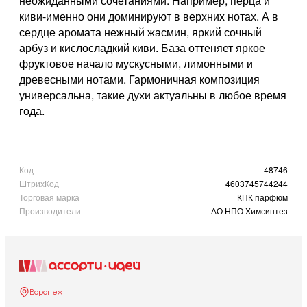
неожиданными сочетаниями. Например, перца и
киви-именно они доминируют в верхних нотах. А в
сердце аромата нежный жасмин, яркий сочный
арбуз и кислосладкий киви. База оттеняет яркое
фруктовое начало мускусными, лимонными и
древесными нотами. Гармоничная композиция
универсальна, такие духи актуальны в любое время
года.
Код
48746
ШтрихКод
4603745744244
Торговая марка
КПК парфюм
Производители
АО НПО Химсинтез
Воронеж