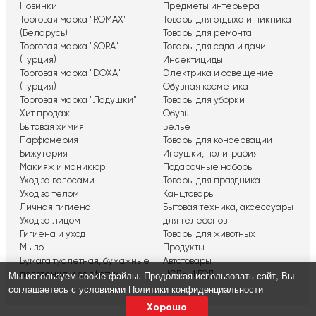
Новинки
Предметы интерьера
Торговая марка "ROMAX"
Товары для отдыха и пикника
(Беларусь)
Товары для ремонта
Торговая марка "SORA"
Товары для сада и дачи
(Турция)
Инсектициды
Торговая марка "DOXA"
Электрика и освещение
(Турция)
Обувная косметика
Торговая марка "Ладушки"
Товары для уборки
Хит продаж
Обувь
Бытовая химия
Белье
Парфюмерия
Товары для консервации
Бижутерия
Игрушки, полиграфия
Макияж и маникюр
Подарочные наборы
Уход за волосами
Товары для праздника
Уход за телом
Канцтовары
Личная гигиена
Бытовая техника, аксессуары
Уход за лицом
для телефонов
Гигиена и уход
Товары для животных
Мыло
Продукты
Бумага туалетная, бумажные
Автотовары
Мы используем сookie-файлы. Продолжая использовать сайт, Вы
полотенца и салфетки
НОВЫЙ ГОД
соглашаетесь с условиями
Политики конфиденциальности
Хорошо