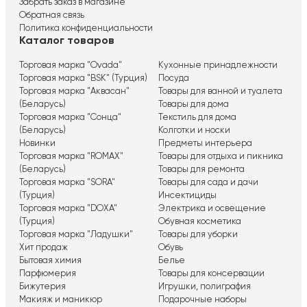
Забрать заказ в магазине
Обратная связь
Политика конфиденциальности
Каталог товаров
Торговая марка "Ovada"
Кухонные принадлежности
Торговая марка "BSK" (Турция)
Посуда
Торговая марка "Аквасан"
Товары для ванной и туалета
(Беларусь)
Товары для дома
Торговая марка "Сонца"
Текстиль для дома
(Беларусь)
Колготки и носки
Новинки
Предметы интерьера
Торговая марка "ROMAX"
Товары для отдыха и пикника
(Беларусь)
Товары для ремонта
Торговая марка "SORA"
Товары для сада и дачи
(Турция)
Инсектициды
Торговая марка "DOXA"
Электрика и освещение
(Турция)
Обувная косметика
Торговая марка "Ладушки"
Товары для уборки
Хит продаж
Обувь
Бытовая химия
Белье
Парфюмерия
Товары для консервации
Бижутерия
Игрушки, полиграфия
Макияж и маникюр
Подарочные наборы