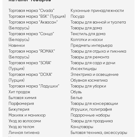
Торговая марка "Ovada"
Кухонные принадлежности
Торговая марка "BSK" (Турция)
Посуда
Торговая марка "Аквасан"
Товары для ванной и туалета
(Беларусь)
Товары для дома
Торговая марка "Сонца"
Текстиль для дома
(Беларусь)
Колготки и носки
Новинки
Предметы интерьера
Торговая марка "ROMAX"
Товары для отдыха и пикника
(Беларусь)
Товары для ремонта
Торговая марка "SORA"
Товары для сада и дачи
(Турция)
Инсектициды
Торговая марка "DOXA"
Электрика и освещение
(Турция)
Обувная косметика
Торговая марка "Ладушки"
Товары для уборки
Хит продаж
Обувь
Бытовая химия
Белье
Парфюмерия
Товары для консервации
Бижутерия
Игрушки, полиграфия
Макияж и маникюр
Подарочные наборы
Уход за волосами
Товары для праздника
Уход за телом
Канцтовары
Личная гигиена
Бытовая техника, аксессуары