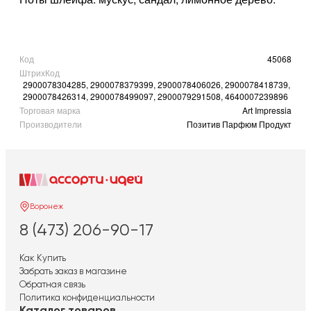
Код
45068
ШтрихКод
2900078304285, 2900078379399, 2900078406026, 2900078418739,
2900078426314, 2900078499097, 2900079291508, 4640007239896
Торговая марка
Art Impressia
Производители
Позитив Парфюм Продукт
Воронеж
8 (473) 206-90-17
Как Купить
Забрать заказ в магазине
Обратная связь
Политика конфиденциальности
Каталог товаров