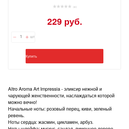
( 0 )
229 руб.
шт
Купить
Altro Aroma Art Impressia - эликсир нежной и
чарующей женственности, наслаждаться которой
можно вечно!
Начальные ноты: розовый перец, киви, зеленый
ревень.
Ноты сердца: жасмин, цикламен, арбуз.
Ноты шлейфа: мускус, сандал, лимонное дерево.