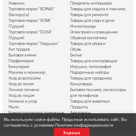
Новинки
Предметы интерьера
Торговая марка "ROMAX"
Товары для отдыха и пикника
(Беларусь)
Товары для ремонта
Торговая марка "SORA"
Товары для сада и дачи
(Турция)
Инсектициды
Торговая марка "DOXA"
Электрика и освещение
(Турция)
Обувная косметика
Торговая марка "Ладушки"
Товары для уборки
Хит продаж
Обувь
Бытовая химия
Белье
Парфюмерия
Товары для консервации
Бижутерия
Игрушки, полиграфия
Макияж и маникюр
Подарочные наборы
Уход за волосами
Товары для праздника
Уход за телом
Канцтовары
Личная гигиена
Бытовая техника, аксессуары
Уход за лицом
для телефонов
Гигиена и уход
Товары для животных
Мыло
Продукты
Бумага туалетная, бумажные
Автотовары
Мы используем сookie-файлы. Продолжая использовать сайт, Вы
полотенца и салфетки
НОВЫЙ ГОД
соглашаетесь с условиями
Политики конфиденциальности
Хорошо