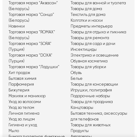
Торговая марка "Аквасан"
Товары для ванной и туалета
(Беларусь)
Товары для дома
Торговая марка "Сонца"
Текстиль для дома
(Беларусь)
Колготки и носки
Новинки
Предметы интерьера
Торговая марка "ROMAX"
Товары для отдыха и пикника
(Беларусь)
Товары для ремонта
Торговая марка "SORA"
Товары для сада и дачи
(Турция)
Инсектициды
Торговая марка "DOXA"
Электрика и освещение
(Турция)
Обувная косметика
Торговая марка "Ладушки"
Товары для уборки
Хит продаж
Обувь
Бытовая химия
Белье
Парфюмерия
Товары для консервации
Бижутерия
Игрушки, полиграфия
Макияж и маникюр
Подарочные наборы
Уход за волосами
Товары для праздника
Уход за телом
Канцтовары
Личная гигиена
Бытовая техника, аксессуары
Уход за лицом
для телефонов
Гигиена и уход
Товары для животных
Мыло
Продукты
Бумага туалетная, бумажные
Автотовары