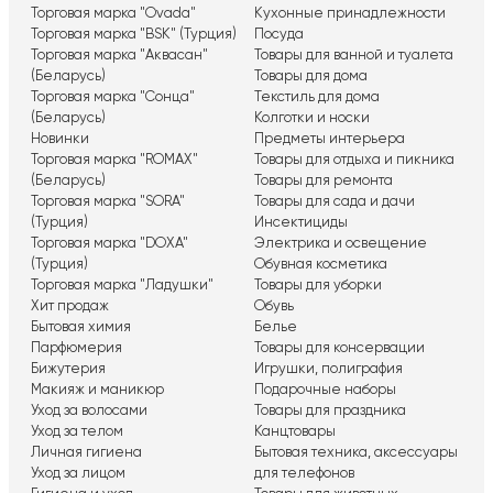
Торговая марка "Ovada"
Кухонные принадлежности
Торговая марка "BSK" (Турция)
Посуда
Торговая марка "Аквасан"
Товары для ванной и туалета
(Беларусь)
Товары для дома
Торговая марка "Сонца"
Текстиль для дома
(Беларусь)
Колготки и носки
Новинки
Предметы интерьера
Торговая марка "ROMAX"
Товары для отдыха и пикника
(Беларусь)
Товары для ремонта
Торговая марка "SORA"
Товары для сада и дачи
(Турция)
Инсектициды
Торговая марка "DOXA"
Электрика и освещение
(Турция)
Обувная косметика
Торговая марка "Ладушки"
Товары для уборки
Хит продаж
Обувь
Бытовая химия
Белье
Парфюмерия
Товары для консервации
Бижутерия
Игрушки, полиграфия
Макияж и маникюр
Подарочные наборы
Уход за волосами
Товары для праздника
Уход за телом
Канцтовары
Личная гигиена
Бытовая техника, аксессуары
Уход за лицом
для телефонов