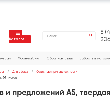
8 (
206
Каталог
тнерам
Франчайзинг
Обратная связь
Забрать в магази
ары
/
Для офиса
/
Офисные принадлежности
, 96 листов
в и предложений А5, твердая