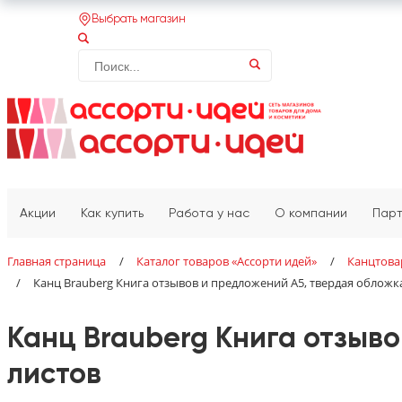
Выбрать магазин
Акции
Как купить
Работа у нас
О компании
Пар
Главная страница
/
Каталог товаров «‎Ассорти идей»‎
/
Канцтов
/
Канц Brauberg Книга отзывов и предложений А5, твердая обложка
Канц Brauberg Книга отзыво
листов