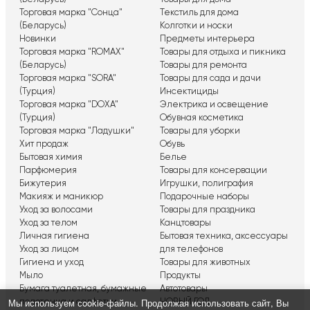
Торговая марка "Сонца"
Текстиль для дома
(Беларусь)
Колготки и носки
Новинки
Предметы интерьера
Торговая марка "ROMAX"
Товары для отдыха и пикника
(Беларусь)
Товары для ремонта
Торговая марка "SORA"
Товары для сада и дачи
(Турция)
Инсектициды
Торговая марка "DOXA"
Электрика и освещение
(Турция)
Обувная косметика
Торговая марка "Ладушки"
Товары для уборки
Хит продаж
Обувь
Бытовая химия
Белье
Парфюмерия
Товары для консервации
Бижутерия
Игрушки, полиграфия
Макияж и маникюр
Подарочные наборы
Уход за волосами
Товары для праздника
Уход за телом
Канцтовары
Личная гигиена
Бытовая техника, аксессуары
Уход за лицом
для телефонов
Гигиена и уход
Товары для животных
Мыло
Продукты
Бумага туалетная, бумажные
Автотовары
Мы используем сookie-файлы. Продолжая использовать сайт, Вы
полотенца и салфетки
НОВЫЙ ГОД