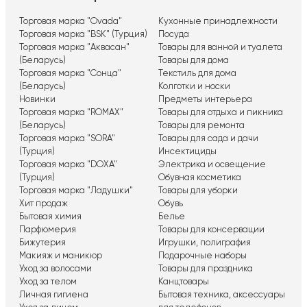
Торговая марка "Ovada"
Кухонные принадлежности
Торговая марка "BSK" (Турция)
Посуда
Торговая марка "Аквасан"
Товары для ванной и туалета
(Беларусь)
Товары для дома
Торговая марка "Сонца"
Текстиль для дома
(Беларусь)
Колготки и носки
Новинки
Предметы интерьера
Торговая марка "ROMAX"
Товары для отдыха и пикника
(Беларусь)
Товары для ремонта
Торговая марка "SORA"
Товары для сада и дачи
(Турция)
Инсектициды
Торговая марка "DOXA"
Электрика и освещение
(Турция)
Обувная косметика
Торговая марка "Ладушки"
Товары для уборки
Хит продаж
Обувь
Бытовая химия
Белье
Парфюмерия
Товары для консервации
Бижутерия
Игрушки, полиграфия
Макияж и маникюр
Подарочные наборы
Уход за волосами
Товары для праздника
Уход за телом
Канцтовары
Личная гигиена
Бытовая техника, аксессуары