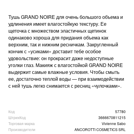
Тушь GRAND NOIRE для очень большого объема и
удлинения имеет влагостойкую текстуру. Ее
щеточка с множеством эластичных щетинок
одинаково хороша для придания объема как
верхним, так и нижним ресничкам. Закругленный
кончик с «усиками» доставит тебе особое
удовольствие: он прокрасит даже недоступные
уголки глаз. Макияж с влагостойкой GRAND NOIRE
выдержит самые влажные условия. Чтобы смыть
ее, достаточно теплой воды — при взаимодействии
с ней тушь легко снимается с ресниц «чулочками».
Код
57780
ШтрихКод
3666670811215
Торговая марка
Vivienne Sabo
Производители
ANCOROTTI COSMETICS SRL