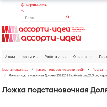
Выбрать магазин
Акции
Как купить
Работа у нас
О компании
Пар
Главная страница
/
Каталог товаров «‎Ассорти идей»‎
/
Посуда
/
Ложка подстановочная Доляна 2532208 Зелёный сад 21,5 см, кер
Ложка подстановочная Долян