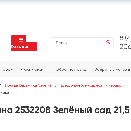
8 (
206
Каталог
тнерам
Франчайзинг
Обратная связь
Забрать в магази
/
Посуда Керамика (серии)
/
Блюдо для блинов, ложки керамич
амика
а 2532208 Зелёный сад 21,5