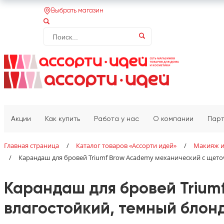
Выбрать магазин
Акции
Как купить
Работа у нас
О компании
Пар
Главная страница
/
Каталог товаров «‎Ассорти идей»‎
/
Макияж 
/
Карандаш для бровей Triumf Brow Academy механический с щеточ
Карандаш для бровей Trium
влагостойкий, темный блонд