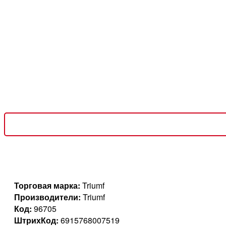
Торговая марка:
Triumf
Производители:
Triumf
Код:
96705
ШтрихКод:
6915768007519