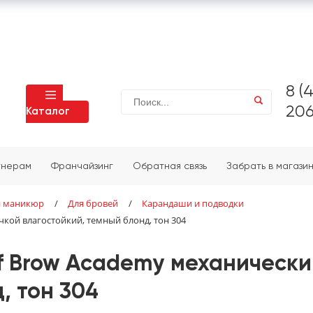
8 (
206
Каталог
тнерам
Франчайзинг
Обратная связь
Забрать в магази
и маникюр
/
Для бровей
/
Карандаши и подводки
кой влагостойкий, темный блонд, тон 304
f Brow Academy механически
, тон 304