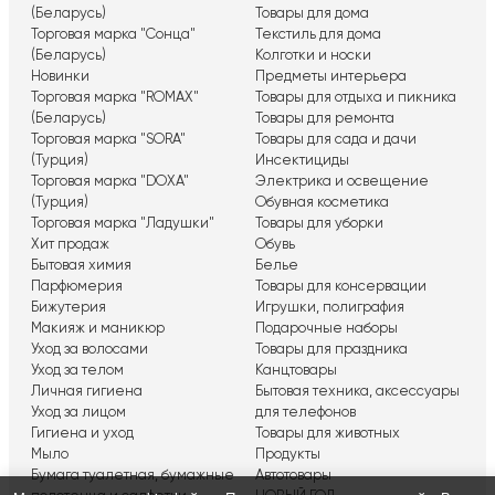
(Беларусь)
Товары для дома
Торговая марка "Сонца"
Текстиль для дома
(Беларусь)
Колготки и носки
Новинки
Предметы интерьера
Торговая марка "ROMAX"
Товары для отдыха и пикника
(Беларусь)
Товары для ремонта
Торговая марка "SORA"
Товары для сада и дачи
(Турция)
Инсектициды
Торговая марка "DOXA"
Электрика и освещение
(Турция)
Обувная косметика
Торговая марка "Ладушки"
Товары для уборки
Хит продаж
Обувь
Бытовая химия
Белье
Парфюмерия
Товары для консервации
Бижутерия
Игрушки, полиграфия
Макияж и маникюр
Подарочные наборы
Уход за волосами
Товары для праздника
Уход за телом
Канцтовары
Личная гигиена
Бытовая техника, аксессуары
Уход за лицом
для телефонов
Гигиена и уход
Товары для животных
Мыло
Продукты
Бумага туалетная, бумажные
Автотовары