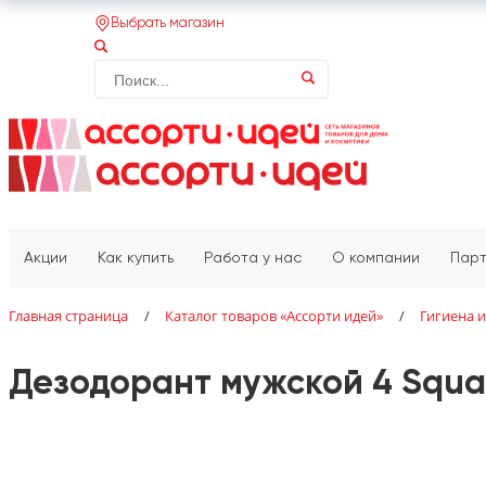
Выбрать магазин
Акции
Как купить
Работа у нас
О компании
Пар
Главная страница
/
Каталог товаров «‎Ассорти идей»‎
/
Гигиена и
Дезодорант мужской 4 Squar