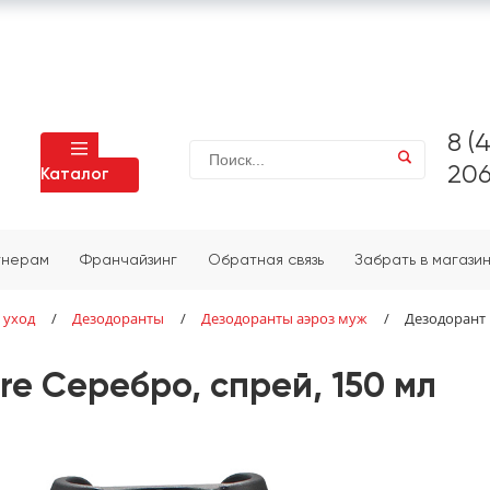
8 (
206
Каталог
тнерам
Франчайзинг
Обратная связь
Забрать в магази
 уход
/
Дезодоранты
/
Дезодоранты аэроз муж
/
Дезодорант 
e Серебро, спрей, 150 мл