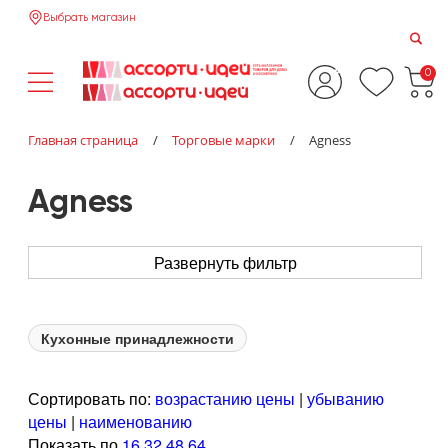
Выбрать магазин
0
Главная страница
/
Торговые марки
/
Agness
Agness
Развернуть фильтр
Кухонные принадлежности
Сортировать по:
возрастанию цены
|
убыванию
цены
|
наименованию
Показать по
16
32
48
64