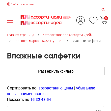
Выбрать магазин
0
Главная страница
/
Каталог товаров «‎Ассорти идей»‎
/
Торговая марка "DOXA"(Турция)
/
Влажные салфетки
Влажные салфетки
Развернуть фильтр
Сортировать по:
возрастанию цены
|
убыванию
цены
|
наименованию
Показать по
16
32
48
64