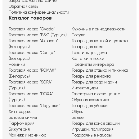
Забрать заказ в магазине
Обратная связь
Политика конфиденциальности
Каталог товаров
Торговая марка "Ovada"
Кухонные принадлежности
Торговая марка "BSK" (Турция)
Посуда
Торговая марка "Аквасан"
Товары для ванной и туалета
(Беларусь)
Товары для дома
Торговая марка "Сонца"
Текстиль для дома
(Беларусь)
Колготки и носки
Новинки
Предметы интерьера
Торговая марка "ROMAX"
Товары для отдыха и пикника
(Беларусь)
Товары для ремонта
Торговая марка "SORA"
Товары для сада и дачи
(Турция)
Инсектициды
Торговая марка "DOXA"
Электрика и освещение
(Турция)
Обувная косметика
Торговая марка "Ладушки"
Товары для уборки
Хит продаж
Обувь
Бытовая химия
Белье
Парфюмерия
Товары для консервации
Бижутерия
Игрушки, полиграфия
Макияж и маникюр
Подарочные наборы